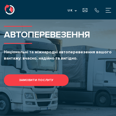
UK
ГОЛОВНА
АВТОПЕРЕВЕЗЕННЯ
ПРО НАС
Національні та міжнародні автоперевезення вашого
вантажу: вчасно, надійно та вигідно.
ПОСЛУГИ
ДЛЯ ВЛАСНИКІВ ВАНТАЖУ
ЗАМОВИТИ ПОСЛУГУ
ДЛЯ ПЕРЕВІЗНИКІВ