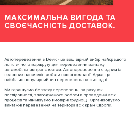
АБО
Email
Написати коментар
Митно-брокерські послуги
0 800 200 866
МАКСИМАЛЬНА ВИГОДА ТА
Номер телефону *
Номер телефону *
0 67 670 59 52
СВОЄЧАСНІСТЬ ДОСТАВОК.
Написати коментар
Складська логістика
Email
Email
Написати коментар
Замовити
Автоперевезення з Devik - це ваш вірний вибір найкращого
За типом транспорту
логістичного маршруту для перевезення вантажу
НАДІСЛАТИ ЗАЯВКУ
автомобільним транспортом. Автоперевезення є одним із
головних напрямків роботи нашої компанії. Адже, це
найбільш популярний тип перевезень на сьогодні.
Ми гарантуємо безпеку перевезень, за рахунок
послідовності, злагодженості роботи в проведенні всіх
НАДІСЛАТИ ЗАЯВКУ
ЗАМОВИТИ
процесів та мінімізуємо ймовірні труднощі. Організовуємо
вантажні перевезення на території всіх країн Європи.
ЗАМОВИТИ
НАДАТИ ВІЛЬНИЙ
ПЕРЕВЕЗЕННЯ
ТРАНСПОРТ