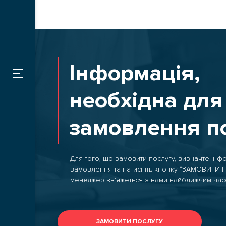
ПОСЛУГИ
Митн
ДЛЯ
ВЛАСНИКІВ
Інформація,
ВАНТАЖУ
Скла
необхідна для
ДЛЯ
За т
ПЕРЕВІЗНИКІВ
замовлення п
КОНТАКТИ
Для того, що замовити послугу, визначте інф
замовлення та натисніть кнопку “ЗАМОВИТИ
менеджер зв’яжеться з вами найближчим час
ВАКАНСІЇ
АКЦІЇ
ЗАМОВИТИ ПОСЛУГУ