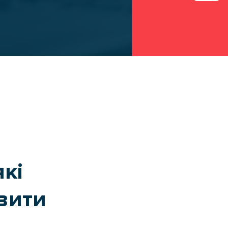
НАДАТИ ВІЛЬНИЙ
РОЗРАХУВАТИ
Я
ТРАНСПОРТ
МАРШРУТ
які
вити