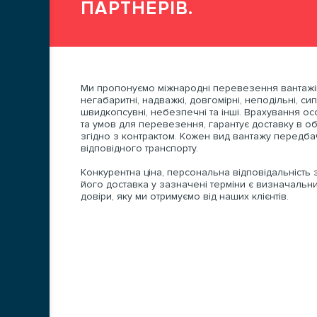
ПАРТНЕРІВ.
Ми пропонуємо міжнародні перевезення вантажів
негабаритні, надважкі, довгомірні, неподільні, сипуч
швидкопсувні, небезпечні та інші. Врахування о
та умов для перевезення, гарантує доставку в о
згідно з контрактом. Кожен вид вантажу передба
відповідного транспорту.
Конкурентна ціна, персональна відповідальність 
його доставка у зазначені терміни є визначаль
довіри, яку ми отримуємо від наших клієнтів.