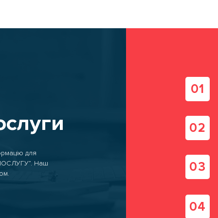
о-брокерські послуги
дська логістика
ипом транспорту
ослуги
ормацію для
 ПОСЛУГУ”. Наш
ом.