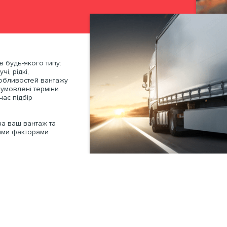
Написати коментар
Замовити
НАДІСЛАТИ ЗАЯВКУ
 будь-якого типу:
і, рідкі,
собливостей вантажу
бумовлені терміни
НАДІСЛАТИ ЗАЯВКУ
ЗАМОВИТИ
чає підбір
за ваш вантаж та
ними факторами