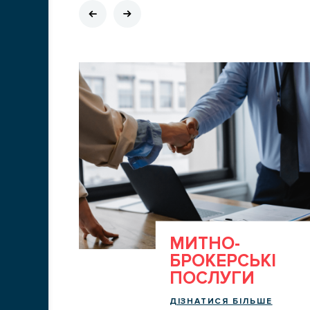
Т
МИТНО-
БРОКЕРСЬКІ
ПОСЛУГИ
ДІЗНАТИСЯ БІЛЬШЕ