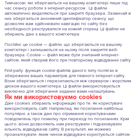
КОНТАКТИ
Ім'я *
Номер телефону *
Номер телефону *
Тимчасові:
які зберігаються на вашому комп’ютері лише під
час сеансу роботи з інтернет-ресурсом . Ці файли
Оберіть послугу
Оберіть послугу
автоматично видаляються при закритті браузера. Зазвичай в
ВАКАНСІЇ
них зберігається анонімний ідентифікатор сеансу, що
ПЕРЕДЗВОНИТИ
дозволяє вам здійснювати навігацію по сайту без
Номер телефону *
Посилання на резюме
необхідності реєструватися на кожній сторінці. Ці файли не
Ім'я *
Ім'я *
збирають дані з вашого комп’ютера.
АКЦІЇ
АБО
Постійні:
це cookie — файли, що зберігаються на вашому
Email
Написати коментар
комп’ютері і залишаються на ньому після закриття веб-
0 800 200 866
Номер телефону *
Номер телефону *
браузера. Cookie — файл може бути зчитаний інтернет-
0 67 670 59 52
БЛОГ
сайтом, який створив його при повторному відвідуванні сайту.
Написати коментар
First-party:
функція cookie-файлів даного типу полягає в
Email
Email
збереженні ваших параметрів для певного інтернет-сайту.
Вони зберігаються і пересилаються між сервером і жорстким
диском вашого комп’ютера. Ці файли використовуються
виключно для зберігання заданих вами налаштувань.
Написати коментар
Замовити
Як ми використовуємо cookies
ПОСЛУГИ
Дані cookies збирають інформацію про те, як користувачі
НАДІСЛАТИ ЗАЯВКУ
використовують сайт. Наприклад, які посилання найбільш
популярні, а також дані про отримання користувачами
повідомлень про помилку при переході по посиланнях. Крім
цього, вони дозволяють нам реєструвати і підраховувати
Транспортні послуги
кількість відвідувачів сайту. В результаті, ми можемо
НАДІСЛАТИ ЗАЯВКУ
ЗАМОВИТИ
проаналізувати, яким чином відвідувачі користуються сайтом