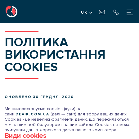
UK
ГОЛОВНА
ПОЛІТИКА
ВИКОРИСТАННЯ
ПРО НАС
COOKIES
ПОСЛУГИ
ДЛЯ ВЛАСНИКІВ ВАНТАЖУ
ОНОВЛЕНО 30 ГРУДНЯ, 2020
Ми використовуємо cookies (куки) на
сайті
(далі — сайт) для збору ваших даних.
DEVIK.COM.UA
ДЛЯ ПЕРЕВІЗНИКІВ
Сookies - це невеликі фрагменти даних, що пересилаються
Ім'я *
ПОДАТИ РЕЗЮМЕ
між вашим веб-браузером і нашим сайтом. Сookies не може
зчитувати дані з жорсткого диска вашого комп’ютера.
Види cookies
Оберіть послугу
Оберіть послугу