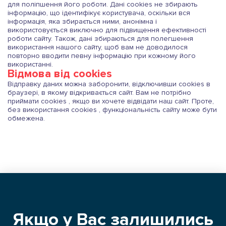
для поліпшення його роботи. Дані cookies не збирають
інформацію, що ідентифікує користувача, оскільки вся
Митно-брокерські послуги
інформація, яка збирається ними, анонімна і
використовується виключно для підвищення ефективності
роботи сайту. Також, дані збираються для полегшення
використання нашого сайту, щоб вам не доводилося
повторно вводити певну інформацію при кожному його
Складська логістика
використанні.
Відмова від cookies
Відправку даних можна заборонити, відключивши cookies в
браузері, в якому відкривається сайт. Вам не потрібно
За типом транспорту
приймати cookies , якщо ви хочете відвідати наш сайт. Проте,
без використання cookies , функціональність сайту може бути
обмежена.
Якщо у Вас залишились
ЗАМОВИТИ
НАДАТИ ВІЛЬНИЙ
ПЕРЕВЕЗЕННЯ
ТРАНСПОРТ